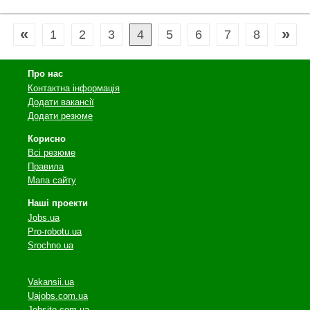
«
»
1
2
3
4
5
6
7
8
Про нас
Контактна інформація
Додати вакансії
Додати резюме
Корисно
Всі резюме
Правила
Мапа сайту
Наші проекти
Jobs.ua
Pro-robotu.ua
Srochno.ua
Vakansii.ua
Uajobs.com.ua
Jobsite.com.ua