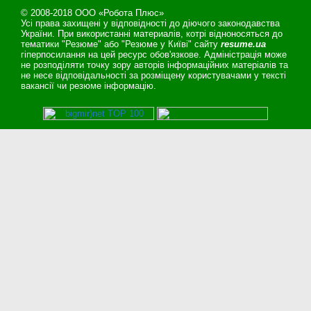
© 2008-2018 ООО «Робота Плюс»
Усі права захищені у відповідності до діючого законодавства
України. При використанні материалів, котрі відноносяться до
тематики "Резюме" або "Резюме у Київі" сайту
resume.ua
гіперпосилання на цей ресурс обов'язкове. Адміністрація може
не розподіляти точку зору авторів інформаційних матеріалів та
не несе відповідальності за розміщену користувачами у тексті
вакансії чи резюме інформацію.