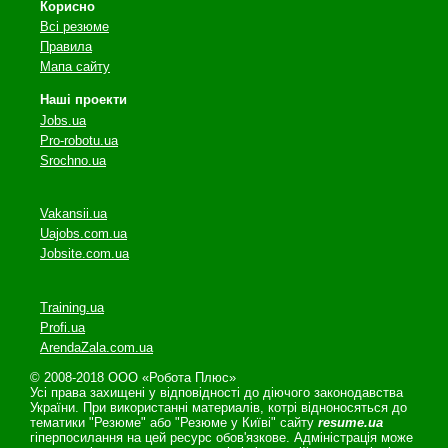
Корисно
Всі резюме
Правила
Мапа сайту
Наші проекти
Jobs.ua
Pro-robotu.ua
Srochno.ua
Vakansii.ua
Uajobs.com.ua
Jobsite.com.ua
Training.ua
Profi.ua
ArendaZala.com.ua
© 2008-2018 ООО «Робота Плюс»
Усі права захищені у відповідності до діючого законодавства
України. При використанні материалів, котрі відноносяться до
тематики "Резюме" або "Резюме у Київі" сайту
resume.ua
гіперпосилання на цей ресурс обов'язкове. Адміністрація може