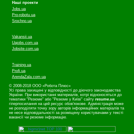
Наші проекти
Jobs.ua
Pro-robotu.ua
Srochno.ua
Vakansii.ua
Uajobs.com.ua
Jobsite.com.ua
Training.ua
Profi.ua
ArendaZala.com.ua
© 2008-2018 ООО «Робота Плюс»
Усі права захищені у відповідності до діючого законодавства
України. При використанні материалів, котрі відноносяться до
тематики "Резюме" або "Резюме у Київі" сайту
resume.ua
гіперпосилання на цей ресурс обов'язкове. Адміністрація може
не розподіляти точку зору авторів інформаційних матеріалів та
не несе відповідальності за розміщену користувачами у тексті
вакансії чи резюме інформацію.