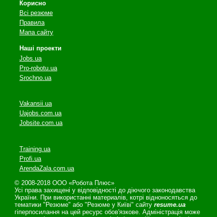
Корисно
Всі резюме
Правила
Мапа сайту
Наші проекти
Jobs.ua
Pro-robotu.ua
Srochno.ua
Vakansii.ua
Uajobs.com.ua
Jobsite.com.ua
Training.ua
Profi.ua
ArendaZala.com.ua
© 2008-2018 ООО «Робота Плюс»
Усі права захищені у відповідності до діючого законодавства
України. При використанні материалів, котрі відноносяться до
тематики "Резюме" або "Резюме у Київі" сайту
resume.ua
гіперпосилання на цей ресурс обов'язкове. Адміністрація може