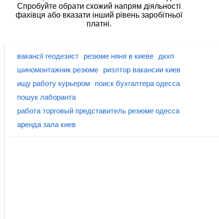
Спробуйте обрати схожий напрям діяльності
фахівця або вказати інший рівень заробітньої
платні.
вакансії геодезист
резюме няня в киеве
дкхп
шиномонтажник резюме
риэлтор вакансии киев
ищу работу курьером
поиск бухгалтера одесса
пошук лаборанта
работа торговый представитель резюме одесса
аренда зала киев