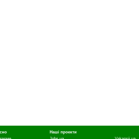
сно
Наші проекти
резюме
Jobs.ua
Vakansii.ua