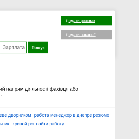
Додати резюме
Додати вакансії
Пошук
ий напрям діяльності фахівця або
.
иеве дворником
работа менеджер в днепре резюме
льник
кривой рог найти работу