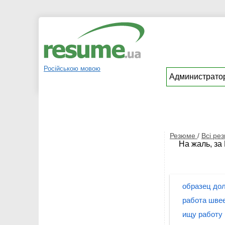
Російською мовою
Резюме
/
Всі ре
На жаль, за
образец до
работа швее
ищу работу