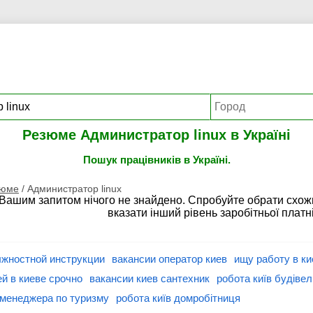
Резюме Администратор linux в Україні
Пошук працівників в Україні.
зюме
/
Администратор linux
 Вашим запитом нічого не знайдено. Спробуйте обрати схож
вказати інший рівень заробітньої платні
лжностной инструкции
вакансии оператор киев
ищу работу в к
й в киеве срочно
вакансии киев сантехник
робота київ будіве
 менеджера по туризму
робота київ домробітниця