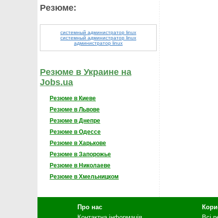
Резюме:
cистемный администратор linux
системный администратор linux
администратор linux
Резюме в Украине на
Jobs.ua
Резюме в Киеве
Резюме в Львове
Резюме в Днепре
Резюме в Одессе
Резюме в Харькове
Резюме в Запорожье
Резюме в Николаеве
Резюме в Хмельницком
Про нас
Кори
Контактна інформація
Всі 