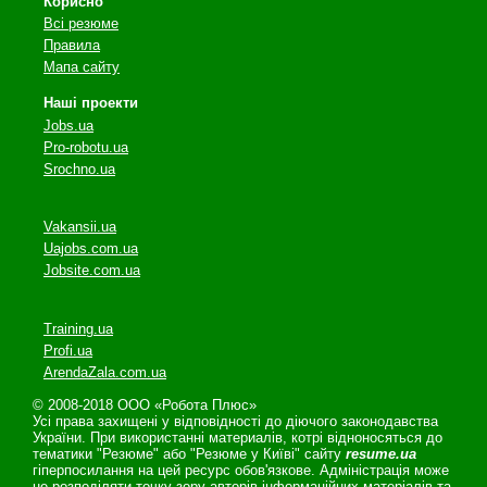
Корисно
Всі резюме
Правила
Мапа сайту
Наші проекти
Jobs.ua
Pro-robotu.ua
Srochno.ua
Vakansii.ua
Uajobs.com.ua
Jobsite.com.ua
Training.ua
Profi.ua
ArendaZala.com.ua
© 2008-2018 ООО «Робота Плюс»
Усі права захищені у відповідності до діючого законодавства
України. При використанні материалів, котрі відноносяться до
тематики "Резюме" або "Резюме у Київі" сайту
resume.ua
гіперпосилання на цей ресурс обов'язкове. Адміністрація може
не розподіляти точку зору авторів інформаційних матеріалів та