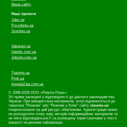
Мапа сайту
Наші проекти
Jobs.ua
Pro-robotu.ua
Srochno.ua
Vakansii.ua
Uajobs.com.ua
Jobsite.com.ua
Training.ua
Profi.ua
ArendaZala.com.ua
© 2008-2018 ООО «Робота Плюс»
Усі права захищені у відповідності до діючого законодавства
України. При використанні материалів, котрі відноносяться до
тематики "Резюме" або "Резюме у Київі" сайту
resume.ua
гіперпосилання на цей ресурс обов'язкове. Адміністрація може
не розподіляти точку зору авторів інформаційних матеріалів та
не несе відповідальності за розміщену користувачами у тексті
вакансії чи резюме інформацію.