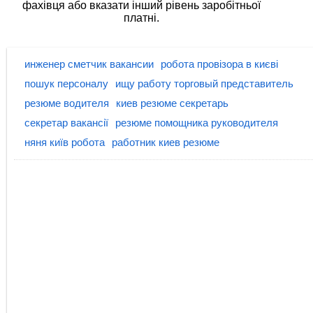
фахівця або вказати інший рівень заробітньої
платні.
инженер сметчик вакансии
робота провізора в києві
пошук персоналу
ищу работу торговый представитель
резюме водителя
киев резюме секретарь
секретар вакансії
резюме помощника руководителя
няня київ робота
работник киев резюме