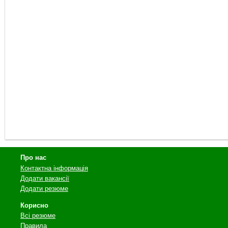
Про нас
Контактна інформація
Додати вакансії
Додати резюме
Корисно
Всі резюме
Правила