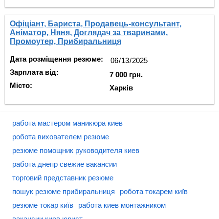
Офіціант, Бариста, Продавець-консультант,
Аніматор, Няня, Доглядач за тваринами,
Промоутер, Прибиральниця
Дата розміщення резюме:
Зарплата від:
7 000 грн.
Місто:
Харків
работа мастером маникюра киев
робота вихователем резюме
резюме помощник руководителя киев
работа днепр свежие вакансии
торговий представник резюме
пошук резюме прибиральниця
робота токарем київ
резюме токар київ
работа киев монтажником
вакансии киев юрист