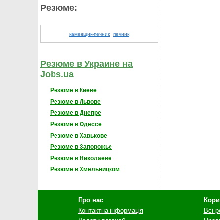
Резюме:
каменщик-печник
печник
Резюме в Украине на
Jobs.ua
Резюме в Киеве
Резюме в Львове
Резюме в Днепре
Резюме в Одессе
Резюме в Харькове
Резюме в Запорожье
Резюме в Николаеве
Резюме в Хмельницком
Про нас
Кори
Контактна інформація
Всі 