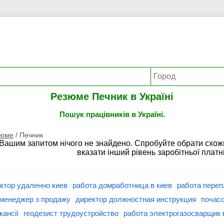
Резюме Печник в Україні
Пошук працівників в Україні.
зюме
/
Печник
 Вашим запитом нічого не знайдено. Спробуйте обрати схож
вказати інший рівень заробітньої платні
ктор удаленно киев
работа домработница в киев
работа переп
 менеджер з продажу
директор должностная инструкция
почас
кансії
геодезист трудоустройство
работа электрогазосварщик 