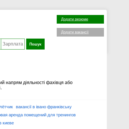
Додати резюме
Додати вакансії
Пошук
ий напрям діяльності фахівця або
.
лётчик
вакансії в івано франківську
овая аренда помещений для тренингов
в киеве