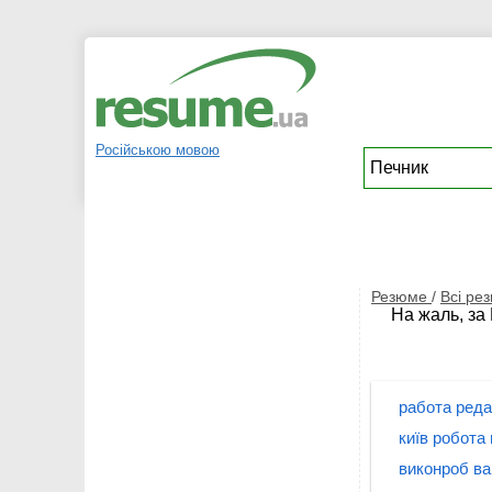
Російською мовою
Резюме
/
Всі ре
На жаль, за
работа реда
київ робота
виконроб ва