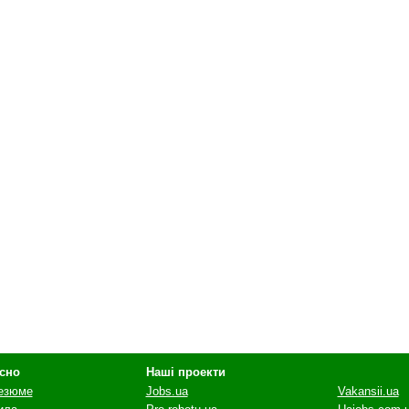
сно
Наші проекти
резюме
Jobs.ua
Vakansii.ua