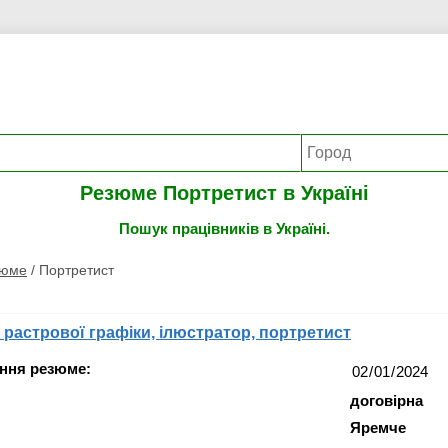
Резюме Портретист в Україні
Пошук працівників в Україні.
зюме
/
Портретист
 растрової графіки, ілюстратор, портретист
ння резюме:
договірна
Яремче