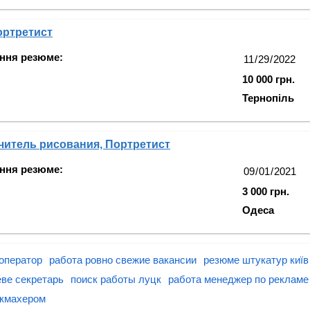
ортретист
ння резюме:
10 000 грн.
Тернопіль
читель рисования, Портретист
ння резюме:
3 000 грн.
Одеса
 оператор
работа ровно свежие вакансии
резюме штукатур київ
еве секретарь
поиск работы луцк
работа менеджер по рекламе
икмахером