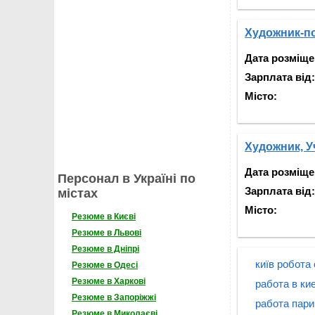
Художник-п
Дата розміще
Зарплата від:
Місто:
Художник, У
Дата розміще
Персонал в Україні по
Зарплата від:
містах
Місто:
Резюме в Києві
Резюме в Львові
Резюме в Дніпрі
київ робота
Резюме в Одесі
Резюме в Харкові
работа в ки
Резюме в Запоріжжі
работа пар
Резюме в Миколаєві