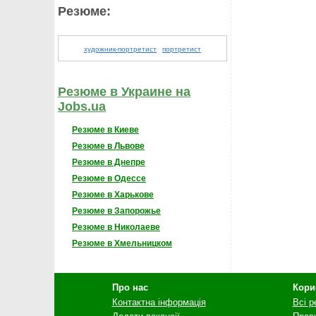
Резюме:
художник-портретист
портретист
Резюме в Украине на
Jobs.ua
Резюме в Киеве
Резюме в Львове
Резюме в Днепре
Резюме в Одессе
Резюме в Харькове
Резюме в Запорожье
Резюме в Николаеве
Резюме в Хмельницком
Про нас
Кори
Контактна інформація
Всі 