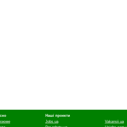
сно
Наші проекти
резюме
Jobs.ua
Vakansii.ua