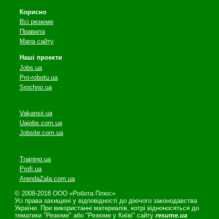
Корисно
Всі резюме
Правила
Мапа сайту
Наші проекти
Jobs.ua
Pro-robotu.ua
Srochno.ua
Vakansii.ua
Uajobs.com.ua
Jobsite.com.ua
Training.ua
Profi.ua
ArendaZala.com.ua
© 2008-2018 ООО «Робота Плюс»
Усі права захищені у відповідності до діючого законодавства
України. При використанні материалів, котрі відноносяться до
тематики "Резюме" або "Резюме у Київі" сайту
resume.ua