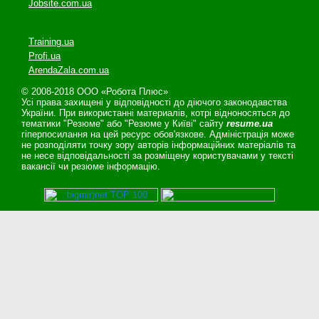
Jobsite.com.ua
Training.ua
Profi.ua
ArendaZala.com.ua
© 2008-2018 ООО «Робота Плюс»
Усі права захищені у відповідності до діючого законодавства
України. При використанні материалів, котрі відноносяться до
тематики "Резюме" або "Резюме у Київі" сайту
resume.ua
гіперпосилання на цей ресурс обов'язкове. Адміністрація може
не розподіляти точку зору авторів інформаційних матеріалів та
не несе відповідальності за розміщену користувачами у тексті
вакансії чи резюме інформацію.