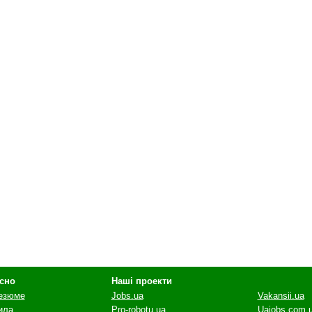
сно
Наші проекти
резюме
Jobs.ua
Vakansii.ua
ила
Pro-robotu.ua
Uajobs.com.