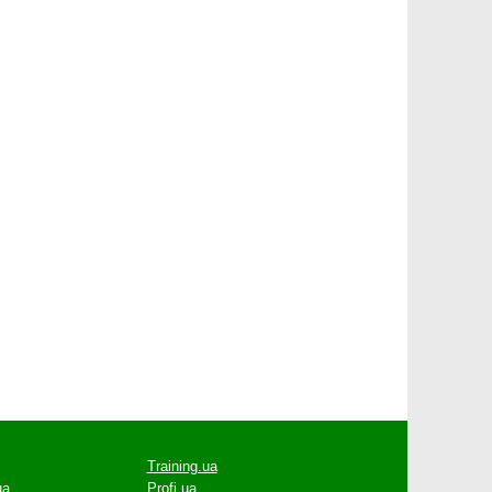
Training.ua
ua
Profi.ua