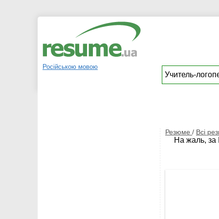
Російською мовою
Резюме
/
Всі ре
На жаль, за