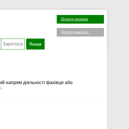
Додати резюме
Додати вакансії
Пошук
ий напрям діяльності фахівця або
.