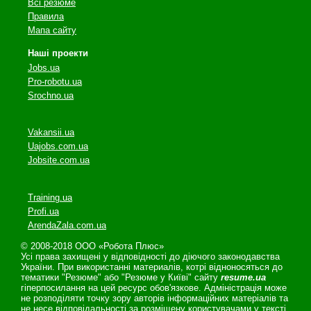
Всі резюме
Правила
Мапа сайту
Наші проекти
Jobs.ua
Pro-robotu.ua
Srochno.ua
Vakansii.ua
Uajobs.com.ua
Jobsite.com.ua
Training.ua
Profi.ua
ArendaZala.com.ua
© 2008-2018 ООО «Робота Плюс»
Усі права захищені у відповідності до діючого законодавства
України. При використанні материалів, котрі відноносяться до
тематики "Резюме" або "Резюме у Київі" сайту
resume.ua
гіперпосилання на цей ресурс обов'язкове. Адміністрація може
не розподіляти точку зору авторів інформаційних матеріалів та
не несе відповідальності за розміщену користувачами у тексті