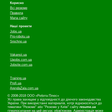
Корисно
Всі резюме
Правила
Мапа сайту
Наші проекти
Jobs.ua
Pro-robotu.ua
Srochno.ua
Vakansii.ua
Uajobs.com.ua
Jobsite.com.ua
Training.ua
Profi.ua
ArendaZala.com.ua
© 2008-2018 ООО «Робота Плюс»
Усі права захищені у відповідності до діючого законодавства
України. При використанні материалів, котрі відноносяться до
тематики "Резюме" або "Резюме у Київі" сайту
resume.ua
гіперпосилання на цей ресурс обов'язкове. Адміністрація може