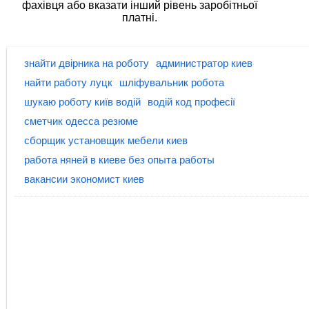
фахівця або вказати інший рівень заробітньої
платні.
знайти двірника на роботу
администратор киев
найти работу луцк
шліфувальник робота
шукаю роботу київ водій
водій код професії
сметчик одесса резюме
сборщик установщик мебели киев
работа няней в киеве без опыта работы
вакансии экономист киев