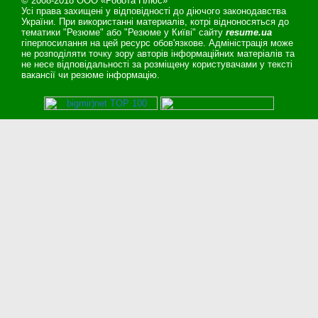
© 2008-2018 ООО «Робота Плюс»
Усі права захищені у відповідності до діючого законодавства
України. При використанні материалів, котрі відноносяться до
тематики "Резюме" або "Резюме у Київі" сайту
resume.ua
гіперпосилання на цей ресурс обов'язкове. Адміністрація може
не розподіляти точку зору авторів інформаційних матеріалів та
не несе відповідальності за розміщену користувачами у тексті
вакансії чи резюме інформацію.