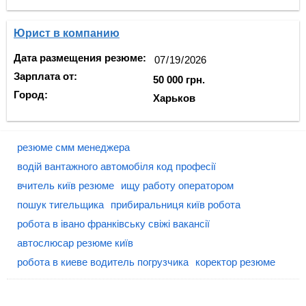
Юрист в компанию
Дата размещения резюме:
Зарплата от:
50 000 грн.
Город:
Харьков
резюме смм менеджера
водій вантажного автомобіля код професії
вчитель київ резюме
ищу работу оператором
пошук тигельщика
прибиральниця київ робота
робота в івано франківську свіжі вакансії
автослюсар резюме київ
робота в киеве водитель погрузчика
коректор резюме