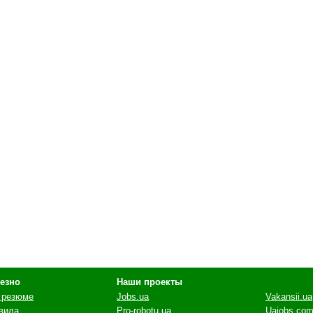
езно
Наши проекты
 резюме
Jobs.ua
Vakansii.ua
вила
Pro-robotu.ua
Uajobs.com