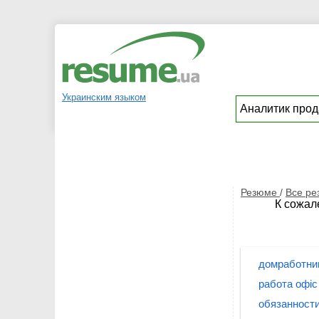
Украинским языком
Резюме
/
Все р
К сожал
домработни
работа офі
обязанности