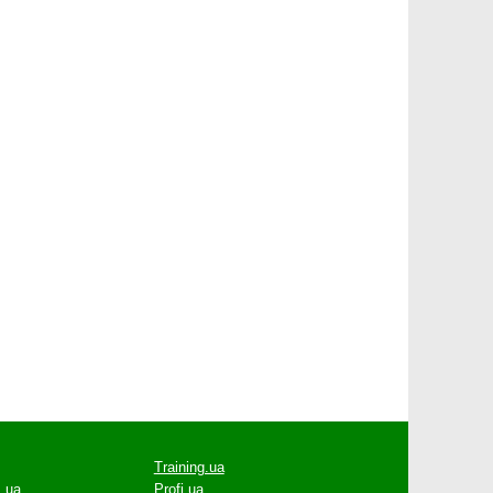
Training.ua
.ua
Profi.ua