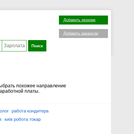
Добавить резюме
Добавить вакансии
Поиск
выбрать похожее направление
заработной платы.
толог
работа кондитера
в
київ робота токар