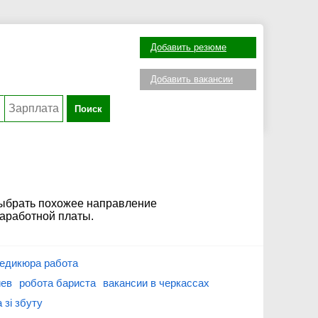
Добавить резюме
Добавить вакансии
Поиск
выбрать похожее направление
заработной платы.
педикюра работа
иев
робота бариста
вакансии в черкассах
 зі збуту