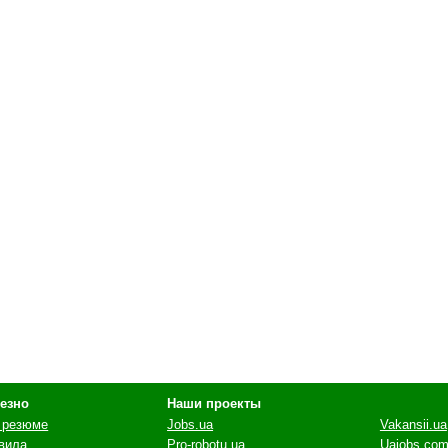
езно
Наши проекты
 резюме
Jobs.ua
Vakansii.ua
вила
Pro-robotu.ua
Uajobs.com