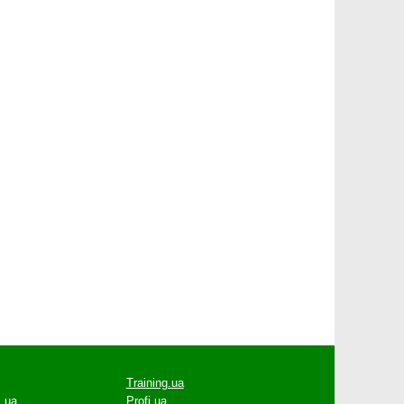
Training.ua
.ua
Profi.ua