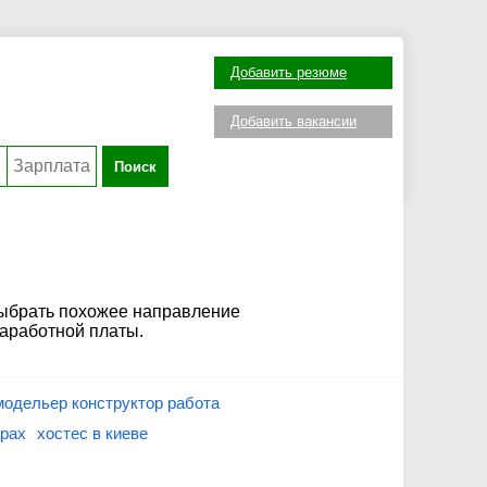
Добавить резюме
Добавить вакансии
Поиск
выбрать похожее направление
заработной платы.
модельер конструктор работа
арах
хостес в киеве