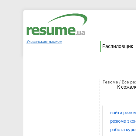
Украинским языком
Резюме
/
Все р
К сожал
найти резюм
резюме эко
работа курь