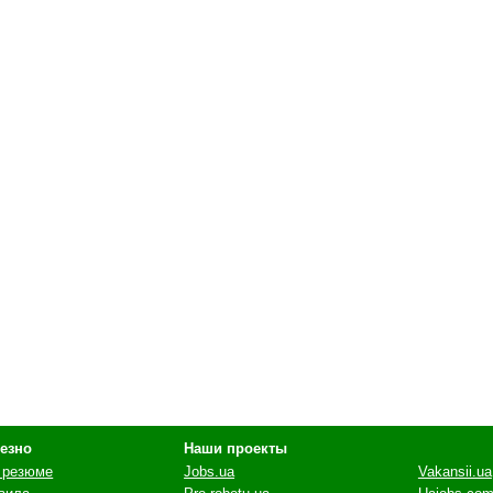
езно
Наши проекты
 резюме
Jobs.ua
Vakansii.ua