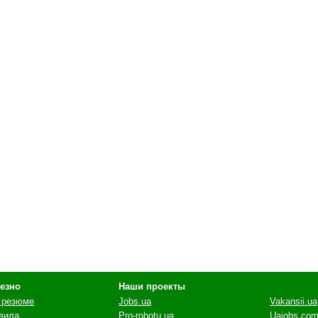
езно
Наши проекты
 резюме
Jobs.ua
Vakansii.ua
вила
Pro-robotu.ua
Uajobs.com