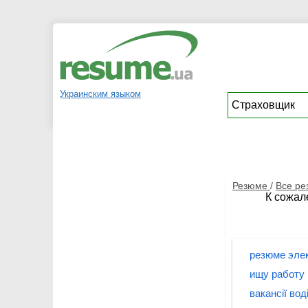
Украинским языком
Резюме
/
Все р
К сожал
резюме элек
ищу работу
вакансії вод