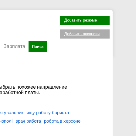
Добавить резюме
Добавить вакансии
Поиск
выбрать похожее направление
заработной платы.
ихтувальник
ищу работу бариста
нополі
врач работа
робота в херсоне