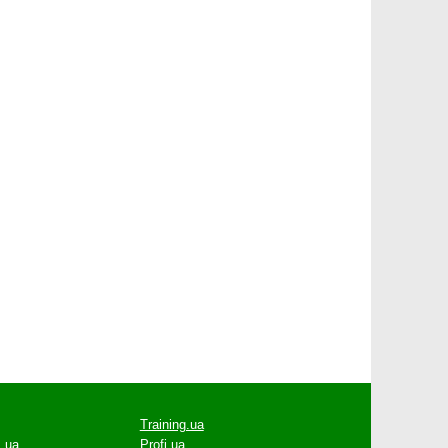
Training.ua
.ua
Profi.ua