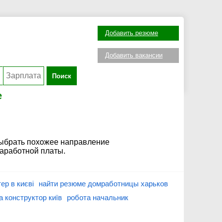
Добавить резюме
Добавить вакансии
Поиск
е
выбрать похожее направление
заработной платы.
ер в києві
найти резюме домработницы харьков
а конструктор київ
робота начальник