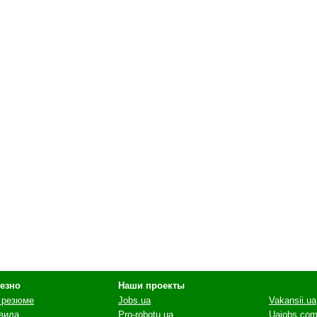
езно
Наши проекты
 резюме
Jobs.ua
Vakansii.ua
вила
Pro-robotu.ua
Uajobs.com