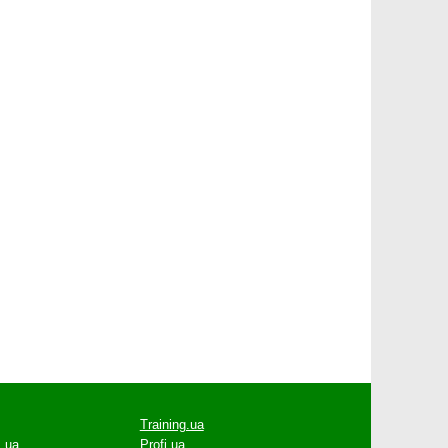
Training.ua
.ua
Profi.ua