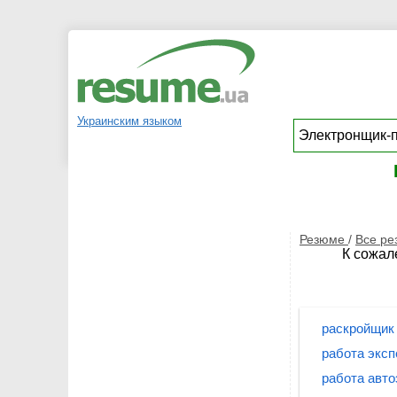
Украинским языком
Резюме
/
Все р
К сожал
раскройщик
работа эксп
работа авто