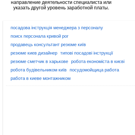
направление деятельности специалиста или
указать другой уровень заработной платы.
посадова інструкція менеджера з персоналу
поиск персонала кривой рог
продавець консультант резюме київ
резюме киев дизайнер
типові посадові інструкції
резюме сметчик в харькове
робота економіста в києві
робота будівельником київ
посудомойщица работа
работа в киеве монтажником