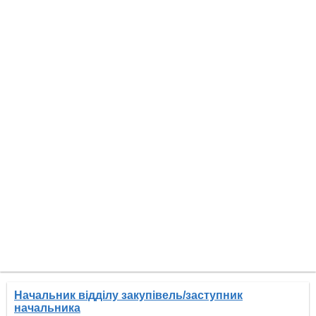
Начальник відділу закупівель/заступник
начальника