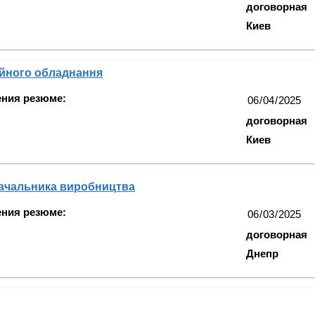
договорная
Киев
ейного обладнання
ения резюме:
договорная
Киев
начальника виробництва
ения резюме:
договорная
Днепр