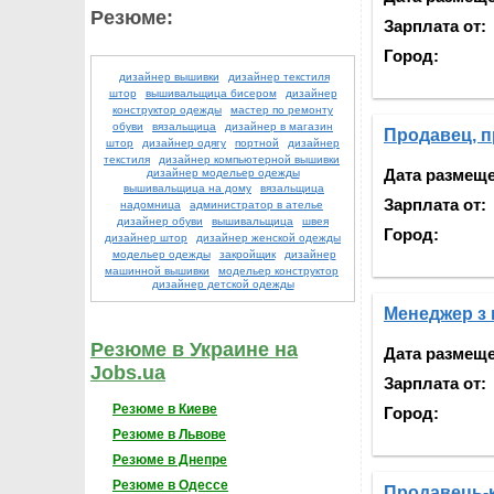
Резюме:
Зарплата от:
Город:
дизайнер вышивки
дизайнер текстиля
штор
вышивальщица бисером
дизайнер
конструктор одежды
мастер по ремонту
обуви
вязальщица
дизайнер в магазин
Продавец, п
штор
дизайнер одягу
портной
дизайнер
текстиля
дизайнер компьютерной вышивки
Дата размещ
дизайнер модельер одежды
вышивальщица на дому
вязальщица
Зарплата от:
надомница
администратор в ателье
дизайнер обуви
вышивальщица
швея
Город:
дизайнер штор
дизайнер женской одежды
модельер одежды
закройщик
дизайнер
машинной вышивки
модельер конструктор
дизайнер детской одежды
Менеджер з 
Резюме в Украине на
Дата размещ
Jobs.ua
Зарплата от:
Резюме в Киеве
Город:
Резюме в Львове
Резюме в Днепре
Резюме в Одессе
Продавець-