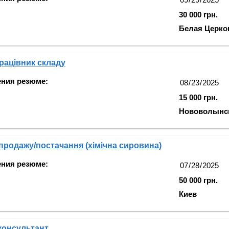
30 000 грн.
Белая Церко
рацівник складу
ения резюме:
15 000 грн.
Нововолынс
продажу/постачання (хімічна сировина)
ения резюме:
50 000 грн.
Киев
консультант