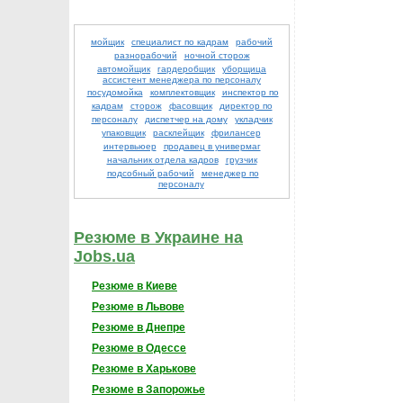
мойщик
специалист по кадрам
рабочий
разнорабочий
ночной сторож
автомойщик
гардеробщик
уборщица
ассистент менеджера по персоналу
посудомойка
комплектовщик
инспектор по
кадрам
сторож
фасовщик
директор по
персоналу
диспетчер на дому
укладчик
упаковщик
расклейщик
фрилансер
интервьюер
продавец в универмаг
начальник отдела кадров
грузчик
подсобный рабочий
менеджер по
персоналу
Резюме в Украине на
Jobs.ua
Резюме в Киеве
Резюме в Львове
Резюме в Днепре
Резюме в Одессе
Резюме в Харькове
Резюме в Запорожье