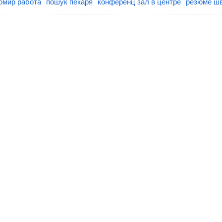
омир работа
пошук пекаря
конференц зал в центре
резюме шв