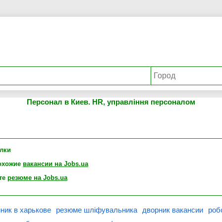
Персонал в Киев. HR, управління персоналом
лки
охожие
вакансии на Jobs.ua
те
резюме на Jobs.ua
ник в харькове
резюме шліфувальника
дворник вакансии
роб