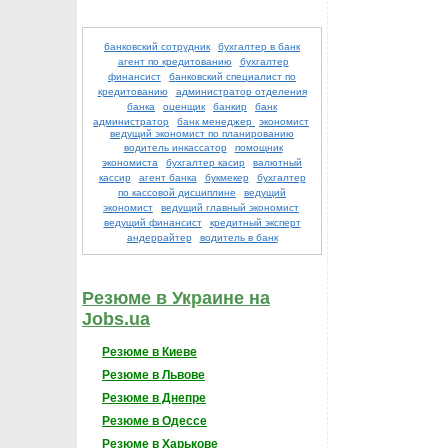
банковский сотрудник
бухгалтер в банк
агент по кредитованию
бухгалтер
финансист
банковский специалист по
кредитованию
администратор отделения
банка
оценщик
банкир
банк
администратор
банк менеджер
экономист
ведущий экономист по планированию
водитель инкассатор
помощник
экономиста
бухгалтер касир
валютный
кассир
агент банка
букмекер
бухгалтер
по кассовой дисциплине
ведущий
экономист
ведущий главный экономист
ведущий финансист
кредитный эксперт
андеррайтер
водитель в банк
Резюме в Украине на
Jobs.ua
Резюме в Киеве
Резюме в Львове
Резюме в Днепре
Резюме в Одессе
Резюме в Харькове