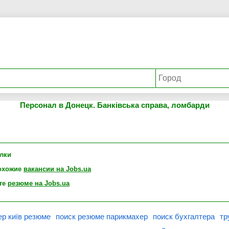
Персонал в Донецк. Банківська справа, ломбарди
лки
охожие
вакансии на Jobs.ua
те
резюме на Jobs.ua
р київ резюме
поиск резюме парикмахер
поиск бухгалтера
тр