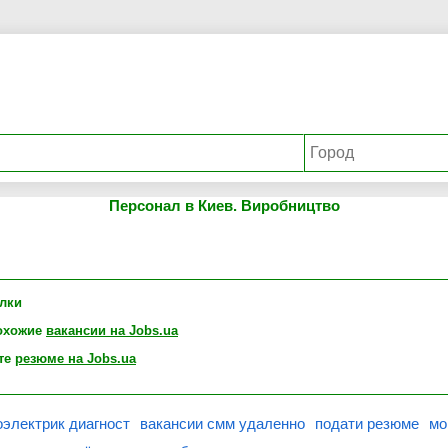
Персонал в Киев. Виробництво
лки
охожие
вакансии на Jobs.ua
те
резюме на Jobs.ua
оэлектрик диагност
вакансии смм удаленно
подати резюме
мо