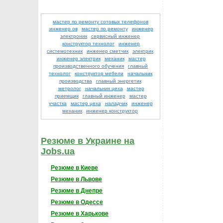
мастер по ремонту сотовых телефонов
инженер ов
мастер по ремонту
инженер
электроник
сервисный инженер
конструктор технолог
инженер
системотехник
инженер сметчик
электрик
инженер электрик
механик
мастер
производственного обучения
главный
технолог
конструктор мебели
начальник
производства
главный энергетик
метролог
начальник цеха
мастер
приемщик
главный инженер
мастер
участка
мастер цеха
наладчик
инженер
механик
инженер конструктор
Резюме в Украине на
Jobs.ua
Резюме в Киеве
Резюме в Львове
Резюме в Днепре
Резюме в Одессе
Резюме в Харькове