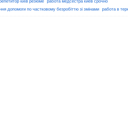
репетитор київ резюме
работа медсестра киев срочно
ння допомоги по частковому безробіттю зі змінами
работа в тер