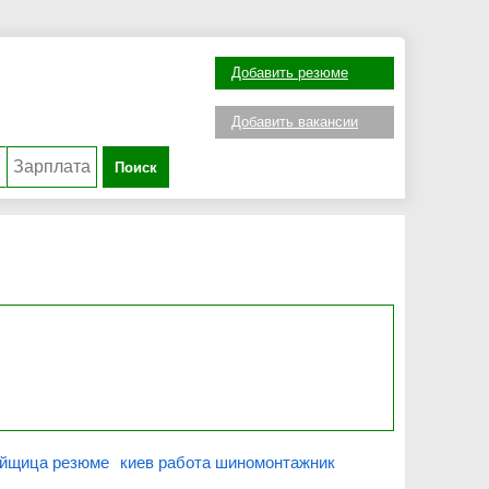
Добавить резюме
Добавить вакансии
Поиск
йщица резюме
киев работа шиномонтажник