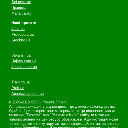
Всі резюме
Правила
Мапа сайту
Наші проекти
Jobs.ua
Pro-robotu.ua
Srochno.ua
Vakansii.ua
Uajobs.com.ua
Jobsite.com.ua
Training.ua
Profi.ua
ArendaZala.com.ua
© 2008-2018 ООО «Робота Плюс»
Усі права захищені у відповідності до діючого законодавства
України. При використанні материалів, котрі відноносяться до
тематики "Резюме" або "Резюме у Київі" сайту
resume.ua
гіперпосилання на цей ресурс обов'язкове. Адміністрація може
не розподіляти точку зору авторів інформаційних матеріалів та
не несе відповідальності за розміщену користувачами у тексті