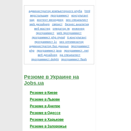
администратор компьютерного клуба
html
верстальщик
программист
консультант
sap
контент менеджер
seo специалист
web дизайнер
связист
бизнес аналитик
веб мастер
оператор пк
инженер
программист
web программист
программист php mysql
it консультант
программист 1с
seo оптимизатор
администратор баз данных
программист
php
программист java
программист .net
веб дизайнер
qa специалист
программист delphi
программист flash
Резюме в Украине на
Jobs.ua
Резюме в Киеве
Резюме в Львове
Резюме в Днепре
Резюме в Одессе
Резюме в Харькове
Резюме в Запорожье