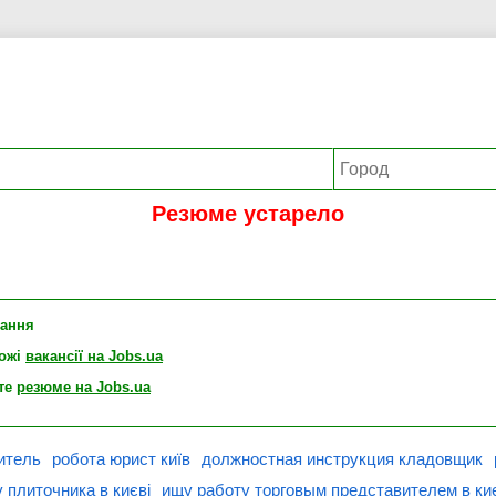
Резюме устарело
лання
хожі
вакансії на Jobs.ua
те
резюме на Jobs.ua
итель
робота юрист київ
должностная инструкция кладовщик
 плиточника в києві
ищу работу торговым представителем в ки