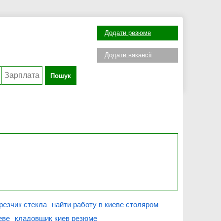
Додати резюме
Додати вакансії
Пошук
резчик стекла
найти работу в киеве столяром
еве
кладовщик киев резюме