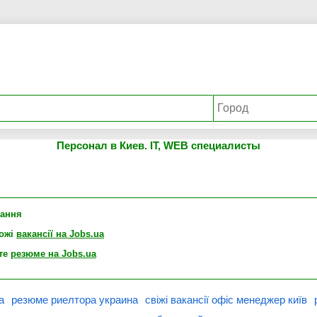
Персонал в Киев. IT, WEB специалисты
лання
хожі
вакансії на Jobs.ua
те
резюме на Jobs.ua
а
резюме риелтора украина
свіжі вакансії офіс менеджер київ