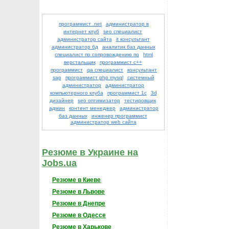
программист .net
администратор в
интернет клуб
seo специалист
администратор сайта
it консультант
администратор бд
аналитик баз данных
специалист по сопровождению по
html
верстальщик
программист с++
программист
qa специалист
консультант
sap
программист php mysql
системный
администратор
администратор
компьютерного клуба
программист 1с
3d
дизайнер
seo оптимизатор
тестировщик
админ
контент менеджер
администратор
баз данных
инженер программист
администратор web сайта
Резюме в Украине на
Jobs.ua
Резюме в Киеве
Резюме в Львове
Резюме в Днепре
Резюме в Одессе
Резюме в Харькове