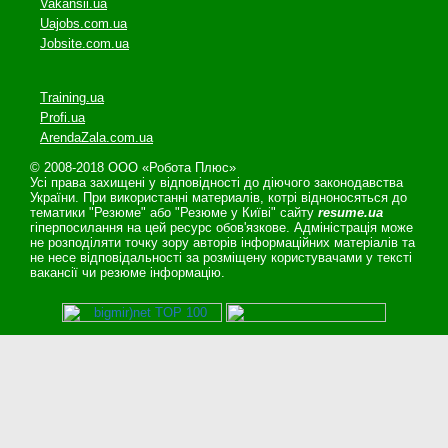
Vakansii.ua
Uajobs.com.ua
Jobsite.com.ua
Training.ua
Profi.ua
ArendaZala.com.ua
© 2008-2018 ООО «Робота Плюс»
Усі права захищені у відповідності до діючого законодавства
України. При використанні материалів, котрі відноносяться до
тематики "Резюме" або "Резюме у Київі" сайту
resume.ua
гіперпосилання на цей ресурс обов'язкове. Адміністрація може
не розподіляти точку зору авторів інформаційних матеріалів та
не несе відповідальності за розміщену користувачами у тексті
вакансії чи резюме інформацію.