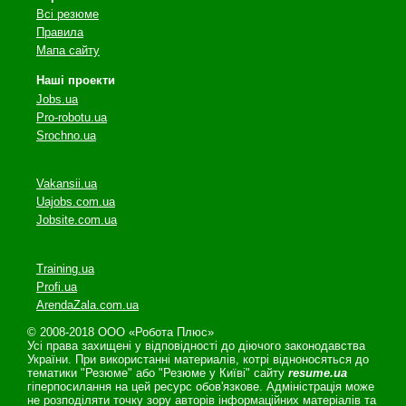
Всі резюме
Правила
Мапа сайту
Наші проекти
Jobs.ua
Pro-robotu.ua
Srochno.ua
Vakansii.ua
Uajobs.com.ua
Jobsite.com.ua
Training.ua
Profi.ua
ArendaZala.com.ua
© 2008-2018 ООО «Робота Плюс»
Усі права захищені у відповідності до діючого законодавства
України. При використанні материалів, котрі відноносяться до
тематики "Резюме" або "Резюме у Київі" сайту
resume.ua
гіперпосилання на цей ресурс обов'язкове. Адміністрація може
не розподіляти точку зору авторів інформаційних матеріалів та