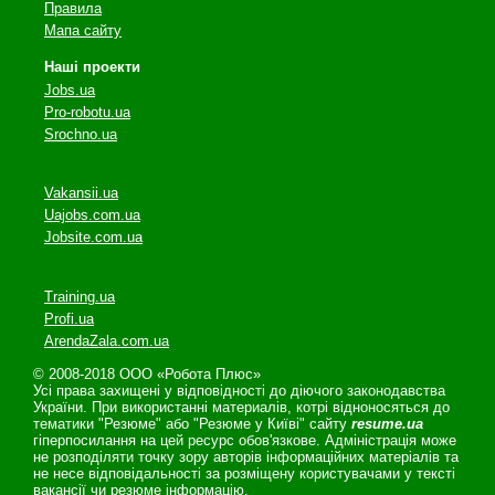
Правила
Мапа сайту
Наші проекти
Jobs.ua
Pro-robotu.ua
Srochno.ua
Vakansii.ua
Uajobs.com.ua
Jobsite.com.ua
Training.ua
Profi.ua
ArendaZala.com.ua
© 2008-2018 ООО «Робота Плюс»
Усі права захищені у відповідності до діючого законодавства
України. При використанні материалів, котрі відноносяться до
тематики "Резюме" або "Резюме у Київі" сайту
resume.ua
гіперпосилання на цей ресурс обов'язкове. Адміністрація може
не розподіляти точку зору авторів інформаційних матеріалів та
не несе відповідальності за розміщену користувачами у тексті
вакансії чи резюме інформацію.