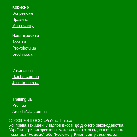
Корисно
Всі резюме
Правила
Мапа сайту
Наші проекти
Jobs.ua
Pro-robotu.ua
Srochno.ua
Vakansii.ua
Uajobs.com.ua
Jobsite.com.ua
Training.ua
Profi.ua
ArendaZala.com.ua
© 2008-2018 ООО «Робота Плюс»
Усі права захищені у відповідності до діючого законодавства
України. При використанні материалів, котрі відноносяться до
тематики "Резюме" або "Резюме у Київі" сайту
resume.ua