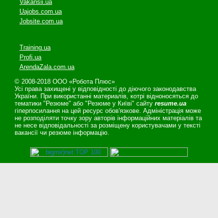
Vakansii.ua
Uajobs.com.ua
Jobsite.com.ua
Training.ua
Profi.ua
ArendaZala.com.ua
© 2008-2018 ООО «Робота Плюс»
Усі права захищені у відповідності до діючого законодавства
України. При використанні материалів, котрі відноносяться до
тематики "Резюме" або "Резюме у Київі" сайту
resume.ua
гіперпосилання на цей ресурс обов'язкове. Адміністрація може
не розподіляти точку зору авторів інформаційних матеріалів та
не несе відповідальності за розміщену користувачами у тексті
вакансії чи резюме інформацію.