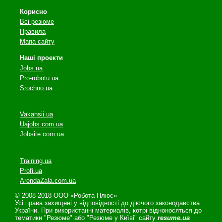
Корисно
Всі резюме
Правила
Мапа сайту
Наші проекти
Jobs.ua
Pro-robotu.ua
Srochno.ua
Vakansii.ua
Uajobs.com.ua
Jobsite.com.ua
Training.ua
Profi.ua
ArendaZala.com.ua
© 2008-2018 ООО «Робота Плюс»
Усі права захищені у відповідності до діючого законодавства
України. При використанні материалів, котрі відноносяться до
тематики "Резюме" або "Резюме у Київі" сайту
resume.ua