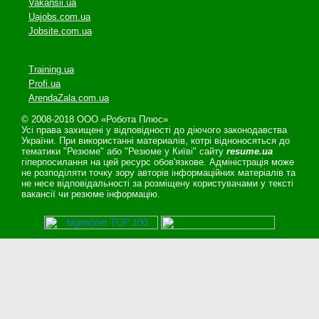
Vakansii.ua
Uajobs.com.ua
Jobsite.com.ua
Training.ua
Profi.ua
ArendaZala.com.ua
© 2008-2018 ООО «Робота Плюс»
Усі права захищені у відповідності до діючого законодавства
України. При використанні материалів, котрі відноносяться до
тематики "Резюме" або "Резюме у Київі" сайту
resume.ua
гіперпосилання на цей ресурс обов'язкове. Адміністрація може
не розподіляти точку зору авторів інформаційних матеріалів та
не несе відповідальності за розміщену користувачами у тексті
вакансії чи резюме інформацію.