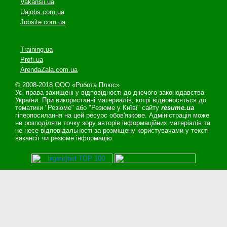
Vakansii.ua
Uajobs.com.ua
Jobsite.com.ua
Training.ua
Profi.ua
ArendaZala.com.ua
© 2008-2018 ООО «Робота Плюс»
Усі права захищені у відповідності до діючого законодавства
України. При використанні материалів, котрі відноносяться до
тематики "Резюме" або "Резюме у Київі" сайту
resume.ua
гіперпосилання на цей ресурс обов'язкове. Адміністрація може
не розподіляти точку зору авторів інформаційних матеріалів та
не несе відповідальності за розміщену користувачами у тексті
вакансії чи резюме інформацію.