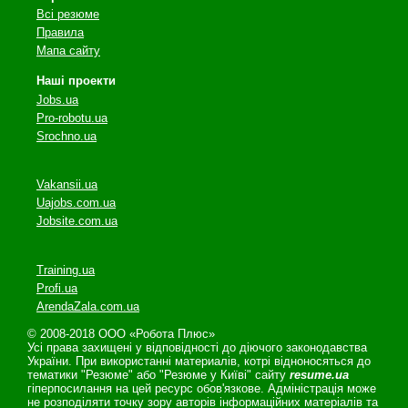
Всі резюме
Правила
Мапа сайту
Наші проекти
Jobs.ua
Pro-robotu.ua
Srochno.ua
Vakansii.ua
Uajobs.com.ua
Jobsite.com.ua
Training.ua
Profi.ua
ArendaZala.com.ua
© 2008-2018 ООО «Робота Плюс»
Усі права захищені у відповідності до діючого законодавства
України. При використанні материалів, котрі відноносяться до
тематики "Резюме" або "Резюме у Київі" сайту
resume.ua
гіперпосилання на цей ресурс обов'язкове. Адміністрація може
не розподіляти точку зору авторів інформаційних матеріалів та