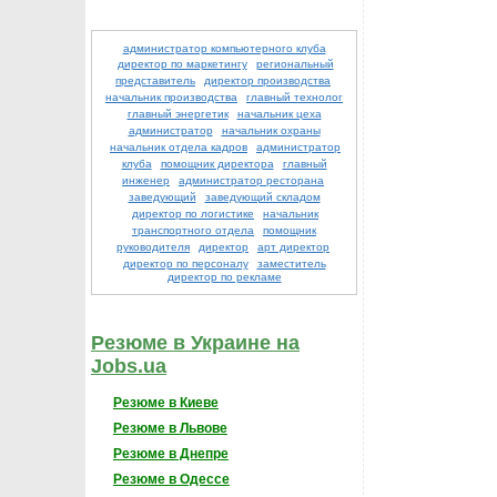
администратор компьютерного клуба
директор по маркетингу
региональный
представитель
директор производства
начальник производства
главный технолог
главный энергетик
начальник цеха
администратор
начальник охраны
начальник отдела кадров
администратор
клуба
помощник директора
главный
инженер
администратор ресторана
заведующий
заведующий складом
директор по логистике
начальник
транспортного отдела
помощник
руководителя
директор
арт директор
директор по персоналу
заместитель
директор по рекламе
Резюме в Украине на
Jobs.ua
Резюме в Киеве
Резюме в Львове
Резюме в Днепре
Резюме в Одессе