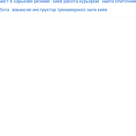
мист в харькове резюме
киев работа курьером
найти плиточни
бота
вакансия инструктор тренажерного зала киев