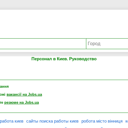
Персонал в Киев. Руководство
лання
хожі
вакансії на Jobs.ua
те
резюме на Jobs.ua
работа киев
сайты поиска работы киев
робота місто вінниця
к