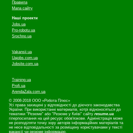
Правила
Мапа сайту
Наші проекти
Jobs.ua
Pro-robotu.ua
Srochno.ua
Vakansii.ua
Uajobs.com.ua
Jobsite.com.ua
Training.ua
Profi.ua
ArendaZala.com.ua
© 2008-2018 ООО «Робота Плюс»
Усі права захищені у відповідності до діючого законодавства
України. При використанні материалів, котрі відноносяться до
тематики "Резюме" або "Резюме у Київі" сайту
resume.ua
гіперпосилання на цей ресурс обов'язкове. Адміністрація може
не розподіляти точку зору авторів інформаційних матеріалів та
не несе відповідальності за розміщену користувачами у тексті
вакансії чи резюме інформацію.