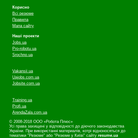
Корисно
Всі резюме
Правила
Мапа сайту
Наші проекти
Jobs.ua
Pro-robotu.ua
Srochno.ua
Vakansii.ua
Uajobs.com.ua
Jobsite.com.ua
Training.ua
Profi.ua
ArendaZala.com.ua
© 2008-2018 ООО «Робота Плюс»
Усі права захищені у відповідності до діючого законодавства
України. При використанні материалів, котрі відноносяться до
тематики "Резюме" або "Резюме у Київі" сайту
resume.ua