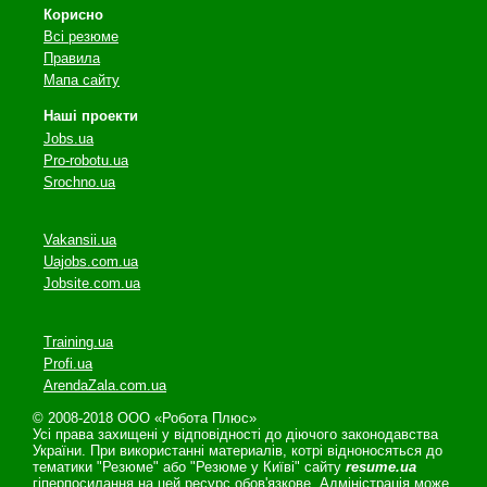
Корисно
Всі резюме
Правила
Мапа сайту
Наші проекти
Jobs.ua
Pro-robotu.ua
Srochno.ua
Vakansii.ua
Uajobs.com.ua
Jobsite.com.ua
Training.ua
Profi.ua
ArendaZala.com.ua
© 2008-2018 ООО «Робота Плюс»
Усі права захищені у відповідності до діючого законодавства
України. При використанні материалів, котрі відноносяться до
тематики "Резюме" або "Резюме у Київі" сайту
resume.ua
гіперпосилання на цей ресурс обов'язкове. Адміністрація може