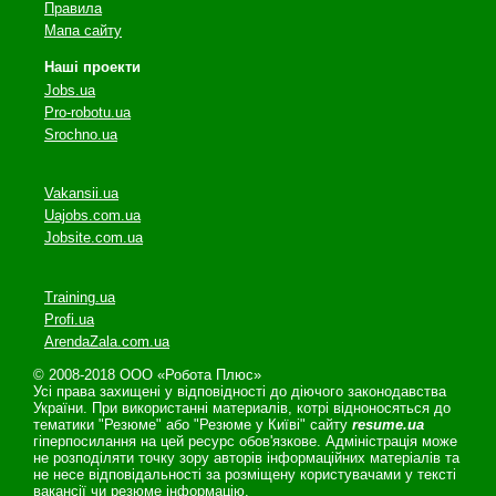
Правила
Мапа сайту
Наші проекти
Jobs.ua
Pro-robotu.ua
Srochno.ua
Vakansii.ua
Uajobs.com.ua
Jobsite.com.ua
Training.ua
Profi.ua
ArendaZala.com.ua
© 2008-2018 ООО «Робота Плюс»
Усі права захищені у відповідності до діючого законодавства
України. При використанні материалів, котрі відноносяться до
тематики "Резюме" або "Резюме у Київі" сайту
resume.ua
гіперпосилання на цей ресурс обов'язкове. Адміністрація може
не розподіляти точку зору авторів інформаційних матеріалів та
не несе відповідальності за розміщену користувачами у тексті
вакансії чи резюме інформацію.