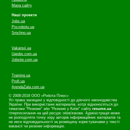
Мапа сайту
Наші проекти
Jobs.ua
Pro-robotu.ua
Srochno.ua
Vakansii.ua
Uajobs.com.ua
Jobsite.com.ua
Training.ua
Profi.ua
ArendaZala.com.ua
© 2008-2018 ООО «Робота Плюс»
Усі права захищені у відповідності до діючого законодавства
України. При використанні материалів, котрі відноносяться до
тематики "Резюме" або "Резюме у Київі" сайту
resume.ua
гіперпосилання на цей ресурс обов'язкове. Адміністрація може
не розподіляти точку зору авторів інформаційних матеріалів та
не несе відповідальності за розміщену користувачами у тексті
вакансії чи резюме інформацію.