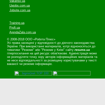
Vakansii.ua
Uajobs.com.ua
Jobsite.com.ua
Training.ua
Profi.ua
ArendaZala.com.ua
© 2008-2018 ООО «Робота Плюс»
Усі права захищені у відповідності до діючого законодавства
України. При використанні материалів, котрі відноносяться до
тематики "Резюме" або "Резюме у Київі" сайту
resume.ua
гіперпосилання на цей ресурс обов'язкове. Адміністрація може
не розподіляти точку зору авторів інформаційних матеріалів та
не несе відповідальності за розміщену користувачами у тексті
вакансії чи резюме інформацію.