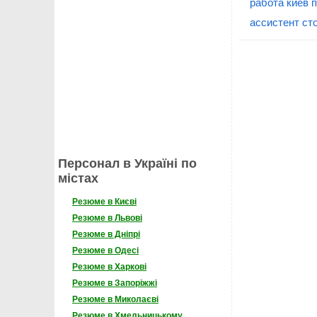
работа киев 
ассистент ст
Персонал в Україні по
містах
Резюме в Києві
Резюме в Львові
Резюме в Дніпрі
Резюме в Одесі
Резюме в Харкові
Резюме в Запоріжжі
Резюме в Миколаєві
Резюме в Хмельницькому