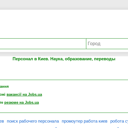
Персонал в Киев. Наука, образование, переводы
лання
хожі
вакансії на Jobs.ua
те
резюме на Jobs.ua
ев
поиск рабочего персонала
промоутер работа киев
робота с