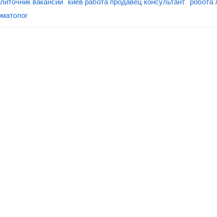
плиточник вакансии
киев работа продавец консультант
робота л
оматолог