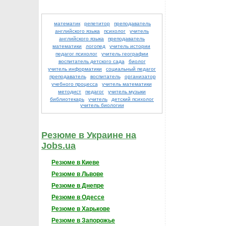
математик
репетитор
преподаватель
английского языка
психолог
учитель
английского языка
преподаватель
математики
логопед
учитель истории
педагог психолог
учитель географии
воспитатель детского сада
биолог
учитель информатики
социальный педагог
преподаватель
воспитатель
организатор
учебного процесса
учитель математики
методист
педагог
учитель музыки
библиотекарь
учитель
детский психолог
учитель биологии
Резюме в Украине на
Jobs.ua
Резюме в Киеве
Резюме в Львове
Резюме в Днепре
Резюме в Одессе
Резюме в Харькове
Резюме в Запорожье