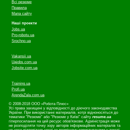
Всі резюме
Правила
Мапа сайту
Наші проекти
Jobs.ua
Pro-robotu.ua
Srochno.ua
Vakansii.ua
Uajobs.com.ua
Jobsite.com.ua
Training.ua
Profi.ua
ArendaZala.com.ua
© 2008-2018 ООО «Робота Плюс»
Усі права захищені у відповідності до діючого законодавства
України. При використанні материалів, котрі відноносяться до
тематики "Резюме" або "Резюме у Київі" сайту
resume.ua
гіперпосилання на цей ресурс обов'язкове. Адміністрація може
не розподіляти точку зору авторів інформаційних матеріалів та
не несе відповідальності за розміщену користувачами у тексті